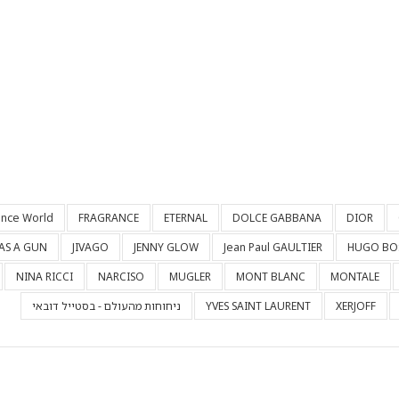
ance World
FRAGRANCE
ETERNAL
DOLCE GABBANA
DIOR
HAS A GUN
JIVAGO
JENNY GLOW
Jean Paul GAULTIER
HUGO BO
NINA RICCI
NARCISO
MUGLER
MONT BLANC
MONTALE
XERJOFF
YVES SAINT LAURENT
ניחוחות מהעולם - בסטייל דובאי