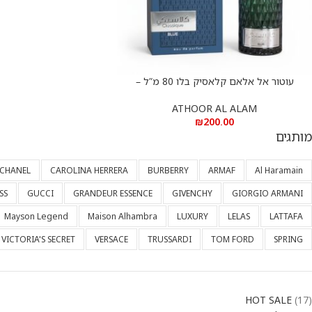
עוטור אל אלאם קלאסיק בלו 80 מ”ל –
הוספה לסל
ATHOOR AL ALAM CLASSIQUE BLUE 80
ML EDP
ATHOOR AL ALAM
₪
200.00
מותגים
CHANEL
CAROLINA HERRERA
BURBERRY
ARMAF
Al Haramain
SS
GUCCI
GRANDEUR ESSENCE
GIVENCHY
GIORGIO ARMANI
Mayson Legend
Maison Alhambra
LUXURY
LELAS
LATTAFA
VICTORIA'S SECRET
VERSACE
TRUSSARDI
TOM FORD
SPRING
HOT SALE
17