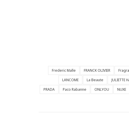
Frederic Malle
FRANCK OLIVIER
Fragr
LANCOME
La Beaute
JULIETTE 
PRADA
Paco Rabanne
ONLYOU
NUXE