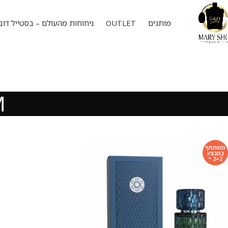
מותגים
OUTLET
ניחוחות מהעולם – בסטייל דוב
M
משתתף
במבצע
2+2 *