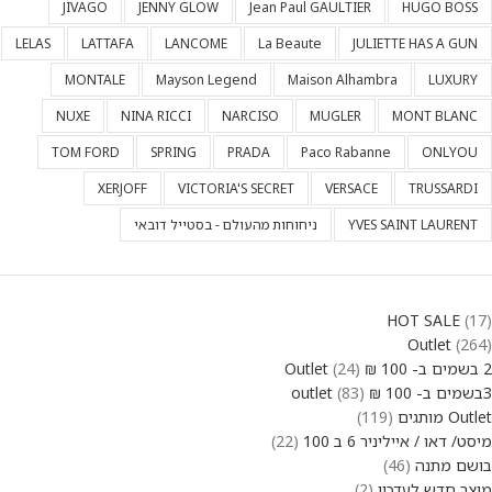
JIVAGO
JENNY GLOW
Jean Paul GAULTIER
HUGO BOSS
LELAS
LATTAFA
LANCOME
La Beaute
JULIETTE HAS A GUN
MONTALE
Mayson Legend
Maison Alhambra
LUXURY
NUXE
NINA RICCI
NARCISO
MUGLER
MONT BLANC
TOM FORD
SPRING
PRADA
Paco Rabanne
ONLYOU
XERJOFF
VICTORIA'S SECRET
VERSACE
TRUSSARDI
YVES SAINT LAURENT
ניחוחות מהעולם - בסטייל דובאי
HOT SALE
17
Outlet
264
2 בשמים ב- 100 ₪ Outlet
24
3בשמים ב- 100 ₪ outlet
83
Outlet מותגים
119
מיסט/ דאו / אייליניר 6 ב 100
22
בושם מתנה
46
מוצר חדש לעדכון
2