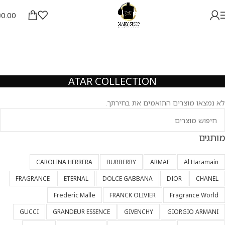
₪
0.00
ATAR COLLECTION
לא נמצאו מוצרים התואמים את בחירתך.
מותגים
CAROLINA HERRERA
BURBERRY
ARMAF
Al Haramain
FRAGRANCE
ETERNAL
DOLCE GABBANA
DIOR
CHANEL
Frederic Malle
FRANCK OLIVIER
Fragrance World
GUCCI
GRANDEUR ESSENCE
GIVENCHY
GIORGIO ARMANI