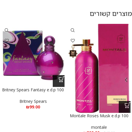
מוצרים קשורים
Britney Spears Fantasy e.d.p 100
ml – בריטני ספירס פנטזי א.ד.פ 100
מ”ל
Britney Spears
₪
99.00
Montale Roses Musk e.d.p 100
ml – מונטל רוז מאסק א.ד.פ 100
מ”ל
montale