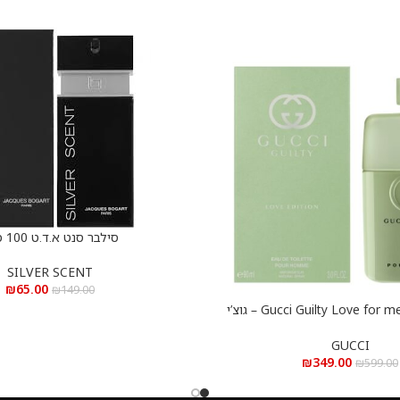
סילבר סנט א.ד.ט 100 מ”ל
הוספה לסל
SILVER SCENT
₪
65.00
₪
149.00
Gucci Guilty Love for men e.d.t 90 ml – גוצ’י
אב לגבר א.ד.ט 90 מ”ל
GUCCI
₪
349.00
₪
599.00