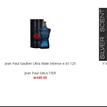
Jean Paul Gaultier Ultra Male Intense e.d.t 125
הוספה לסל
ml – ג’אן פול גוטייה אולטרה מאל אינטנס א.ד.ט 125
מ”ל
Jean Paul GAULTIER
₪
449.00