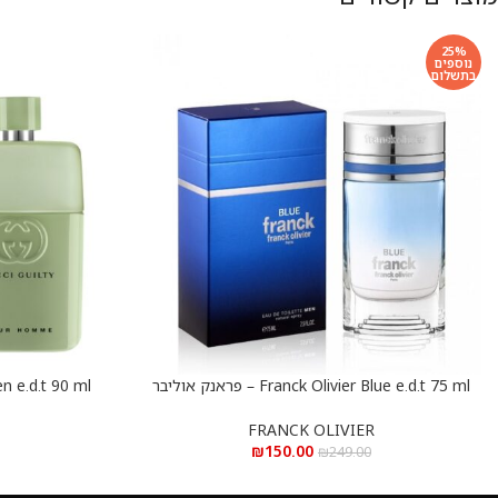
25%
נוספים
בתשלום
Franck Olivier Blue e.d.t 75 ml – פראנק אוליבר
הוספה לסל
הוספה לסל
בלו א.ד.ט 75 מ”ל
גילטי ל
FRANCK OLIVIER
₪
150.00
₪
249.00