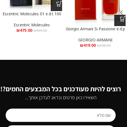
Escentric Molecules 01 e.d.t 100
ml – אסנטריק מולקולה 01 פסים
א.ד.ט 100 מ”ל
Escentric Molecules
Giorgio Armani Si Passione e.d.p
₪
475.00
₪
499.00
100 ml – ג’ורג’ו ארמני סי פסיון א.ד.פ
100 מ”ל
GIORGIO ARMANI
₪
419.00
₪
598.00
רוצים להיות מעודכנים בכל המבצעים החמים?!
השאירו כאן פרטים ונדאג לעדכן אותך...