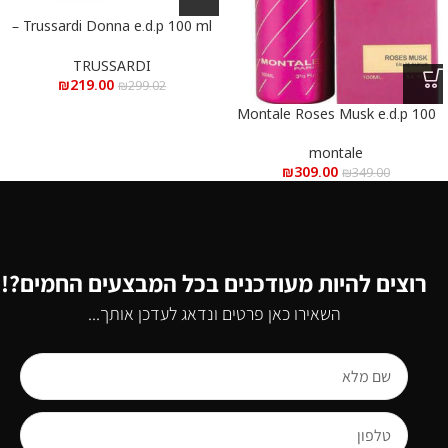
Trussardi Donna e.d.p 100 ml –
טרוסרדי דונה א.ד.פ 100 מ”ל
TRUSSARDI
₪
219.00
₪
299.02
Montale Roses Musk e.d.p 100
ml – מונטל רוז מאסק א.ד.פ 100
מ”ל
montale
₪
309.00
₪
349.00
רוצים להיות מעודכנים בכל המבצעים החמים?!
השאירו כאן פרטים ונדאג לעדכן אותך...