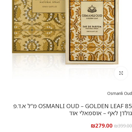
להגדלת התמונה
Osmanli Oud
OSMANLI OUD – GOLDEN LEAF 85 מ”ל א.ד.פ
גולדן לאף – אוסמאלי אוד
₪
279.00
₪
399.00