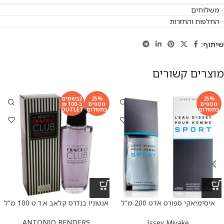
משלוחים
החלפות והחזרות
שיתוף:
מוצרים קשורים
25%
25%
2בשמים
נוספים
נוספים
ב-100 ₪
בתשלום
בתשלום
OUTLET
איסימיאקי ספורט אדט 200 מ”ל
אנטוניו בנדרס קלאב א.ד.ט 100 מ”ל
ISSEY MIYAKE SPORT EDT
200ML
ANTONIO BENDERS
Issey Miyake