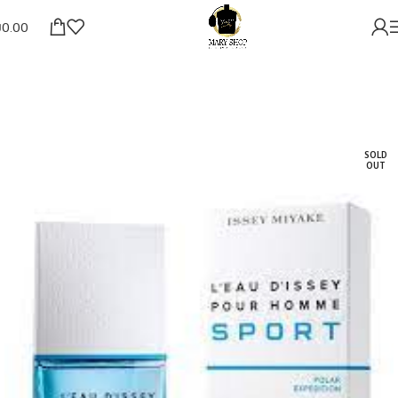
₪
0.00
SOLD
OUT