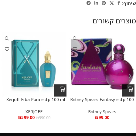
שיתוף:
מוצרים קשורים
Xerjoff Erba Pura e.d.p 100 ml –
Britney Spears Fantasy e.d.p 100
ml – בריטני ספירס פנטזי א.ד.פ 100
אקסרג’וף ארבה פורה א.ד.פ 100 מ”ל
מ”ל
XERJOFF
Britney Spears
₪
599.00
₪
99.00
₪
990.00