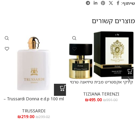
שיתוף:
מוצרים קשורים
קירקי אקסטריט מבית טיזיאנה טרנזי
א.ד.פ 100 מ”ל Kirke Extrait De
Parfum 100 ml
TIZIANA TERENZI
Trussardi Donna e.d.p 100 ml –
₪
495.00
₪
991.00
טרוסרדי דונה א.ד.פ 100 מ”ל
TRUSSARDI
₪
219.00
₪
299.02