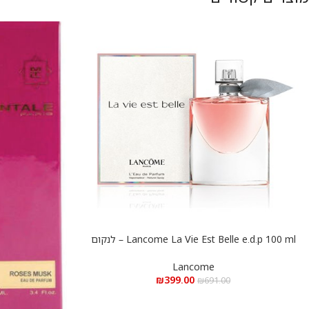
Lancome La Vie Est Belle e.d.p 100 ml – לנקום
הוספה לסל
לה ויה בל א.ד.פ 100 מ”ל
Lancome
₪
399.00
₪
691.00