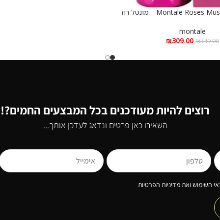
Montale Roses Musk e.d.p 100 ml – מונטל רוז
סק א.ד.פ 100 מ”ל
montale
₪
309.00
₪
349.00
רוצים להיות מעודכנים בכל המבצעים החמים?!
השאירו כאן פרטים ונדאג לעדכן אותך...
י השימוש ואת מדיניות הפרטיות