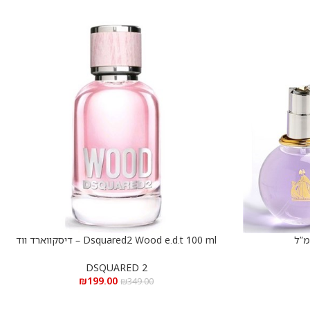
Dsquared2 Wood e.d.t 100 ml – דיסקווארד ווד
הוספה לסל
א.ד.ט 100 מ”ל
DSQUARED 2
₪
199.00
₪
349.00