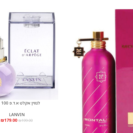
לנווין אקלט א.ד.פ 100 מ”ל
הוספה לסל
LANVIN
₪
179.00
₪
199.00