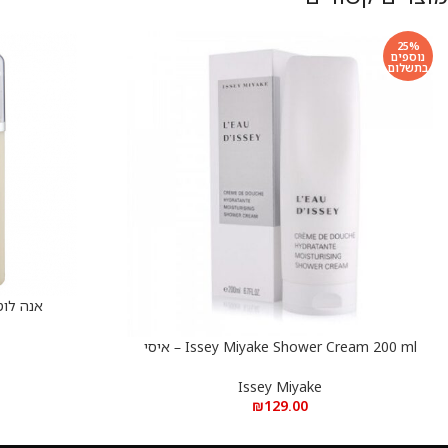
25%
נוספים
בתשלום
אנה לוטן 
הוספה לסל
Issey Miyake Shower Cream 200 ml – איסי
הוספה לסל
מיאקי קרם מקלחת 200 מ”ל
Issey Miyake
₪
129.00