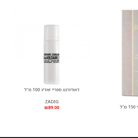
דאודורנט ספריי זאדיג 100 מ”ל
הוספה לסל
ZADIG
ל
₪
89.00