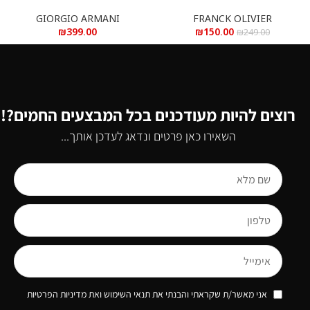
פראנק אוליבר בלו א.ד.ט 75 מ”ל
– ג’ורג’ו ארמני קוד א.ד.ט 125 מ”ל
GIORGIO ARMANI
FRANCK OLIVIER
₪
399.00
₪
150.00
₪
249.00
רוצים להיות מעודכנים בכל המבצעים החמים?!
השאירו כאן פרטים ונדאג לעדכן אותך...
אני מאשר/ת שקראתי והבנתי את תנאי השימוש ואת מדיניות הפרטיות