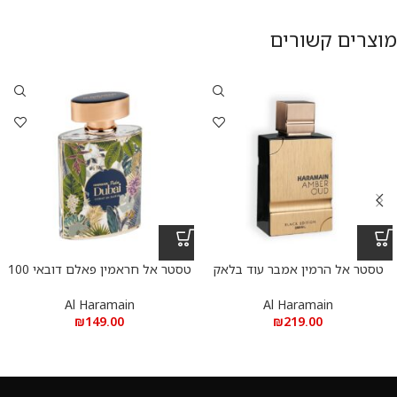
מוצרים קשורים
טסטר אל הרמין אמבר עוד בלאק
טסטר אל חראמין פאלם דובאי 100
אדישן 200 מ”ל א.ד.פ
מ”ל אקסטריט דה פרפיום
HARAMAIN PALM DUBAI,
Al Haramain
Al Haramain
100ML
₪
149.00
₪
219.00