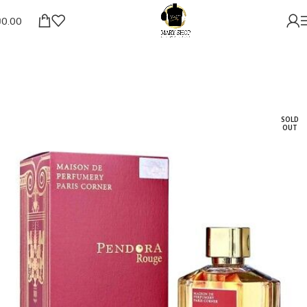
₪
0.00
SOLD
OUT