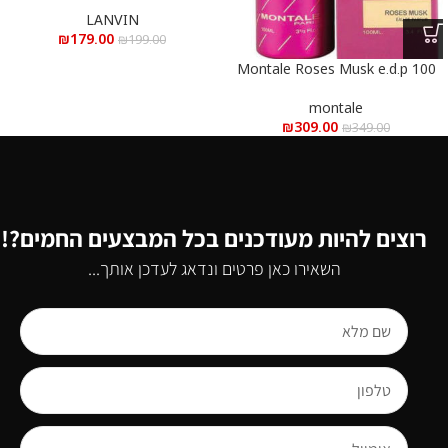
LANVIN
₪
179.00
₪
199.00
Montale Roses Musk e.d.p 100
ml – מונטל רוז מאסק א.ד.פ 100
מ”ל
montale
₪
309.00
₪
349.00
רוצים להיות מעודכנים בכל המבצעים החמים?!
השאירו כאן פרטים ונדאג לעדכן אותך...