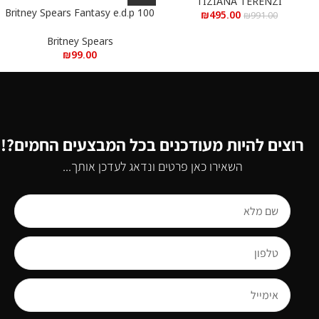
Parfum 100 ml
TIZIANA TERENZI
Britney Spears Fantasy e.d.p 100
₪
495.00
₪
991.00
ml – בריטני ספירס פנטזי א.ד.פ 100
מ”ל
Britney Spears
₪
99.00
רוצים להיות מעודכנים בכל המבצעים החמים?!
השאירו כאן פרטים ונדאג לעדכן אותך...