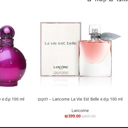
Lancome La Vie Est Belle e.d.p 100 ml – לנקום
הוספה לסל
הוספה לסל
לה ויה בל א.ד.פ 100 מ”ל
ספירס 
Lancome
₪
399.00
₪
691.00