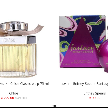
Britney Spears Fantasy e.d.p 100 ml – בריטני
sic e.d.p 75 ml
הוספה לסל
פנטזי א.ד.פ 100 מ”ל
75 מ”ל
Chloe
Britney Spears
₪
299.00
₪
99.00
₪
499.00