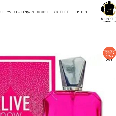
מותגים
OUTLET
ניחוחות מהעולם – בסטייל דוב
משתתף
במבצע
SOLD
2+2 *
OUT