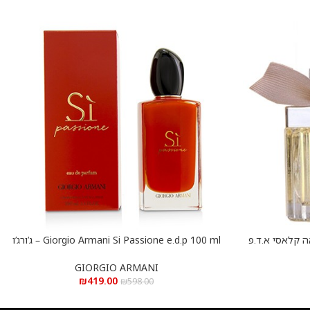
Chloe Clas – קלואה קלאסי א.ד.פ
Giorgio Armani Si Passione e.d.p 100 ml – ג’ורג’ו
הוספה לסל
ארמני סי פסיון א.ד.פ 100 מ”ל
GIORGIO ARMANI
₪
419.00
₪
598.00