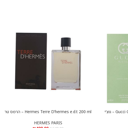
Gucci Guilty Love for men e.d.t 90 ml – גוצ’י
Hermes Terre D’hermes e.d.t 200 ml – הרמס טר
הוספה לסל
דה הרמס א.ד.ט 200 מ”ל
HERMES PARIS