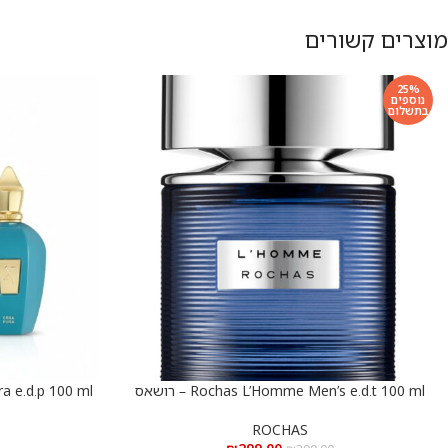
מוצרים קשורים
25%
נוספים
בתשלום
Rochas L’Homme Men’s e.d.t 100 ml – רושאס
הוספה לסל
הוספה לסל
ל’הום לגבר א.ד.ט 100 מ”ל
פ
ROCHAS