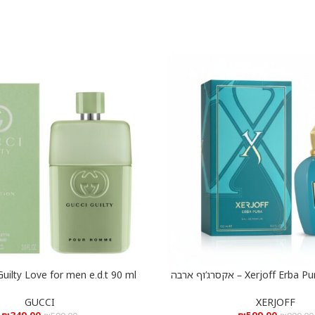
Xerjoff Erba Pura e.d.p 100 ml – אקסרג’וף ארבה
הוספה לסל
ורה א.ד.פ 100 מ”ל
גילטי לאב לגבר א.ד.ט 90 מ”ל
GUCCI
XERJOFF