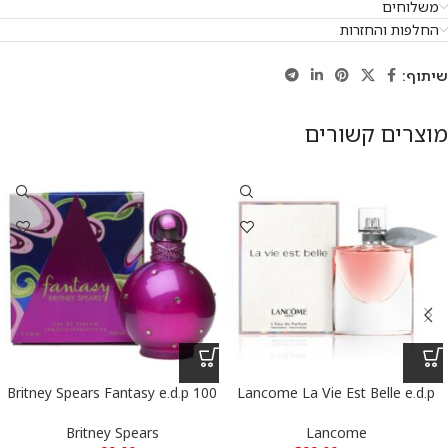
משלוחים
החלפות והחזרות
שיתוף:
מוצרים קשורים
Britney Spears Fantasy e.d.p 100
Lancome La Vie Est Belle e.d.p
100 ml – לנקום לה ויה בל א.ד.פ
ml – בריטני ספירס פנטזי א.ד.פ 100
100 מ”ל
מ”ל
Britney Spears
Lancome