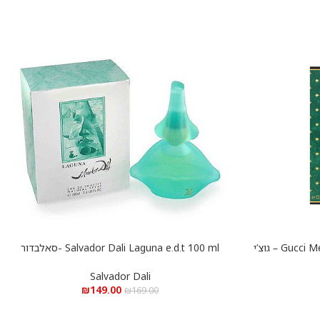
Gucci Memoire dune Odeur e.d.p 100 ml – גוצ’י
Salvador Dali Laguna e.d.t 100 ml -סאלבדור
הוספה לסל
דאלי לגונה א.ד.ט 100 מ”ל
Salvador Dali
₪
149.00
₪
169.00