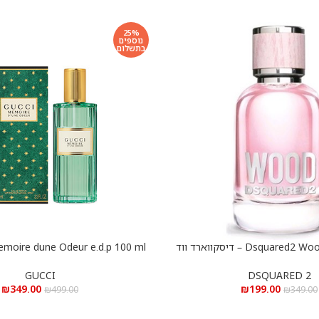
25%
נוספים
בתשלום
Dsquared2 Wood e.d.t 100 ml – דיסקווארד ווד
הוספה לסל
א.ד.ט 100 מ”ל
ממורי דיון אודור א.ד.פ 100 מ”ל
GUCCI
DSQUARED 2
₪
349.00
₪
199.00
₪
499.00
₪
349.00