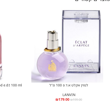
לנווין אקלט א.ד.פ 100 מ”ל
הוספה לסל
הוספה לסל
LANVIN
₪
179.00
₪
199.00