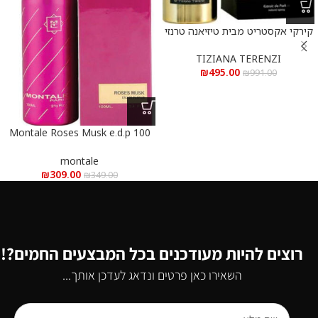
קירקי אקסטריט מבית טיזיאנה טרנזי
א.ד.פ 100 מ”ל Kirke Extrait De
Parfum 100 ml
TIZIANA TERENZI
₪
495.00
₪
991.00
Montale Roses Musk e.d.p 100
ml – מונטל רוז מאסק א.ד.פ 100
מ”ל
montale
₪
309.00
₪
349.00
רוצים להיות מעודכנים בכל המבצעים החמים?!
השאירו כאן פרטים ונדאג לעדכן אותך...