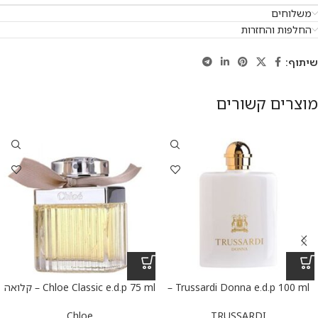
משלוחים
החלפות והחזרות
שיתוף:
מוצרים קשורים
Trussardi Donna e.d.p 100 ml –
Chloe Classic e.d.p 75 ml – קלואה
טרוסרדי דונה א.ד.פ 100 מ”ל
קלאסי א.ד.פ 75 מ”ל
Chloe
TRUSSARDI