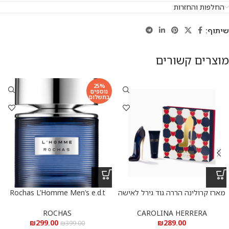
החלפות והחזרות
שיתוף:
מוצרים קשורים
25%
נוספים
בתשלום
מארז קרולינה הררה גוד גירל לאישה
Rochas L’Homme Men’s e.d.t
א.ד.פ
100 ml – רושאס ל’הום לגבר א.ד.ט
100 מ”ל
ROCHAS
CAROLINA HERRERA
₪
299.00
₪
289.00
₪
399.00