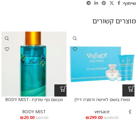
שיתוף:
מוצרים קשורים
מארז בושם לאישה ורסצ’ה דילן
מבשם גוף טורקיז -BODY MIST
טורקיז 100 מ”ל א.ד.ט + בושם 10
ADELLE 250 ML
מ”ל + ג’ל גוף 100 מ”ל + ג’ל רחצה
BODY MIST
versace
100 מ”ל
₪
20.00
₪
299.00
₪
50.00
₪
349.00