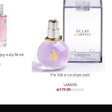
הוספה לסל
R
לנווין אקלט א.ד.פ 100 מ”ל
הוספה לסל
LANVIN
₪
179.00
₪
199.00