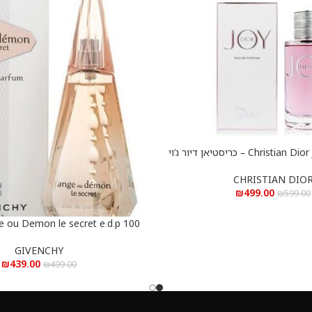
Christian Dior Joy e.d.p 90 ml – כריסטיאן דיור ג’וי
א.ד.פ 90 מ”ל
CHRISTIAN DIO
₪
499.00
₪
599.00
e ou Demon le secret e.d.p 100
הוספה לסל
ml – ג’יבנשי אנג’ או דמון לה סיקרט א.ד.פ 100 מ”ל
GIVENCHY
₪
439.00
₪
499.00