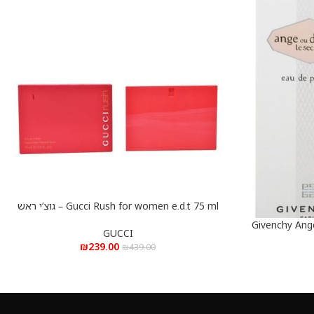
Gucci Rush for women e.d.t 75 ml – גוצ’י ראש
הוספה לסל
לאישה א.ד.ט 75 מ”ל
Givenchy Ang
GUCCI
₪
239.00
₪
439.00