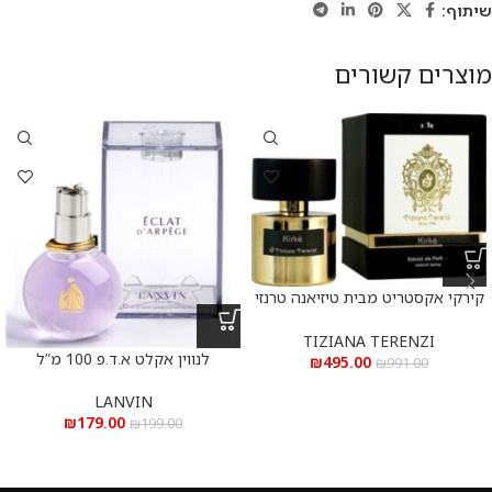
שיתוף:
מוצרים קשורים
קירקי אקסטריט מבית טיזיאנה טרנזי
א.ד.פ 100 מ”ל Kirke Extrait De
Parfum 100 ml
TIZIANA TERENZI
לנווין אקלט א.ד.פ 100 מ”ל
₪
495.00
₪
991.00
LANVIN
₪
179.00
₪
199.00