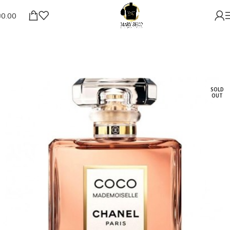
₪
0.00
SOLD
OUT