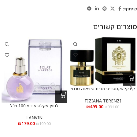
שיתוף:
מוצרים קשורים
קירקי אקסטריט מבית טיזיאנה טרנזי
א.ד.פ 100 מ”ל Kirke Extrait De
Parfum 100 ml
TIZIANA TERENZI
לנווין אקלט א.ד.פ 100 מ”ל
₪
495.00
₪
991.00
LANVIN
₪
179.00
₪
199.00