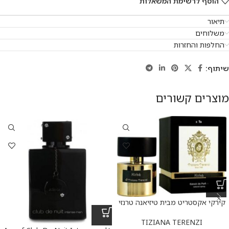
הוסף לרשימת המשאלות
תיאור
משלוחים
החלפות והחזרות
שיתוף:
מוצרים קשורים
קירקי אקסטריט מבית טיזיאנה טרנזי
א.ד.פ 100 מ”ל Kirke Extrait De
Parfum 100 ml
TIZIANA TERENZI