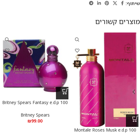
שיתוף:
מוצרים קשורים
Britney Spears Fantasy e.d.p 100
ml – בריטני ספירס פנטזי א.ד.פ 100
מ”ל
Britney Spears
₪
99.00
Montale Roses Musk e.d.p 100
ml – מונטל רוז מאסק א.ד.פ 100