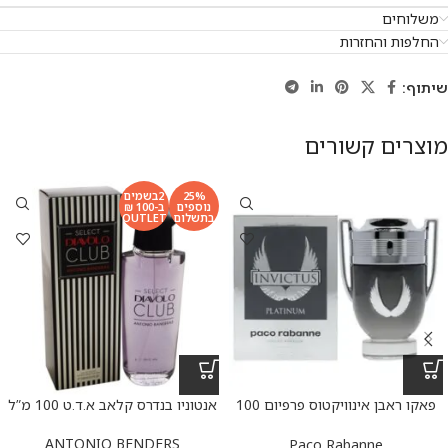
משלוחים
החלפות והחזרות
שיתוף:
מוצרים קשורים
25%
2בשמים
נוספים
ב-100 ₪
בתשלום
OUTLET
פאקו ראבן אינוויקטוס פרפיום 100
אנטוניו בנדרס קלאב א.ד.ט 100 מ”ל
מ”ל
ANTONIO BENDERS
Paco Rabanne