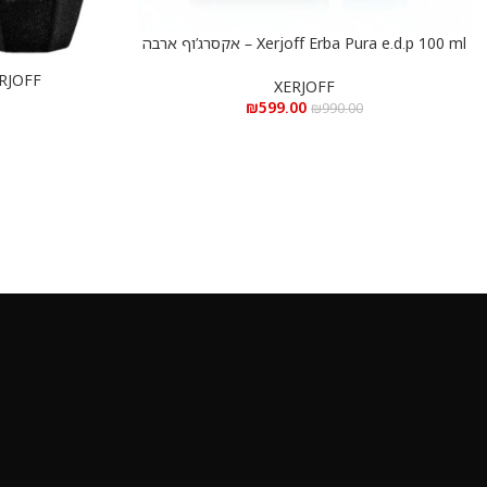
Xerjoff Erba Pura e.d.p 100 ml – אקסרג’וף ארבה
הוספה לסל
פורה א.ד.פ 100 מ”ל
XERJOFF אופרה א.ד.פ
הוספה לסל
XERJOFF
₪
599.00
₪
990.00