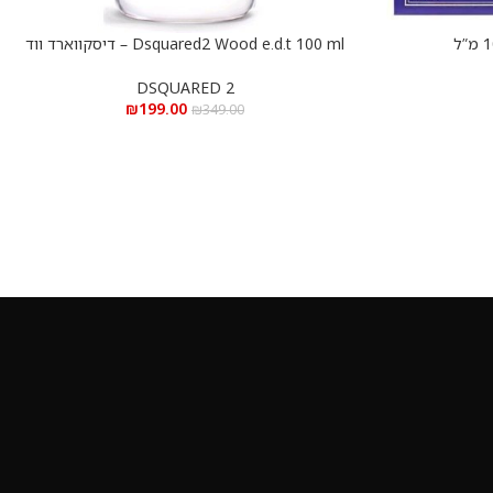
Dsquared2 Wood e.d.t 100 ml – דיסקווארד ווד
הוספה לסל
א.ד.ט 100 מ”ל
DSQUARED 2
₪
199.00
₪
349.00