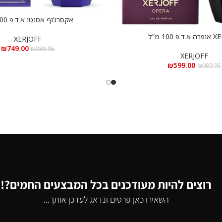
אקסרג’וף אסנטו א.ד.פ 100 מ”ל
הוספה לסל
 100 מ”ל
XERJOFF
₪
749.00
₪
989.95
XERJOFF
₪
599.00
₪
989.95
רוצים להיות מעודכנים בכל המבצעים החמים?!
השאירו כאן פרטים ונדאג לעדכן אותך...