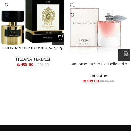
קירקי אקסטריט מבית טיזיאנה טרנזי
א.ד.פ 100 מ”ל Kirke Extrait De
Parfum 100 ml
TIZIANA TERENZI
Lancome La Vie Est Belle e.d.p
₪
495.00
₪
991.00
100 ml – לנקום לה ויה בל א.ד.פ
100 מ”ל
Lancome
₪
399.00
₪
691.00