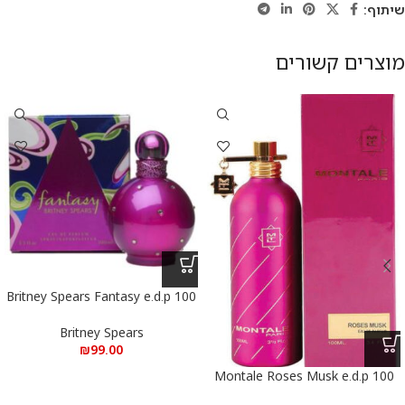
שיתוף:
מוצרים קשורים
Britney Spears Fantasy e.d.p 100
ml – בריטני ספירס פנטזי א.ד.פ 100
מ”ל
Britney Spears
₪
99.00
Montale Roses Musk e.d.p 100
ml – מונטל רוז מאסק א.ד.פ 100