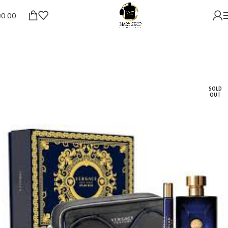
₪
0.00
SOLD
OUT