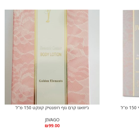
ל
ג’יוואגו קרם גוף רומנטיק קונקט 150 מ”ל
הוספה לסל
JIVAGO
₪
99.00