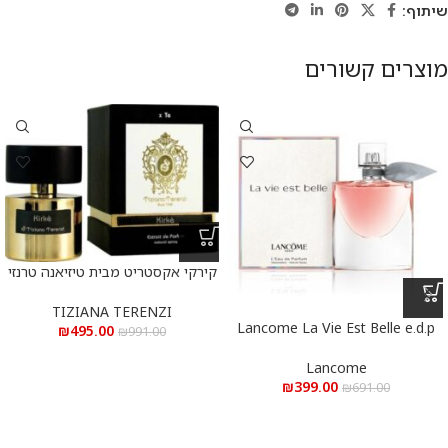
שיתוף:
מוצרים קשורים
קירקי אקסטריט מבית טיזיאנה טרנזי
א.ד.פ 100 מ”ל Kirke Extrait De
Parfum 100 ml
TIZIANA TERENZI
Lancome La Vie Est Belle e.d.p
₪
495.00
₪
991.00
100 ml – לנקום לה ויה בל א.ד.פ
100 מ”ל
Lancome
₪
399.00
₪
691.00