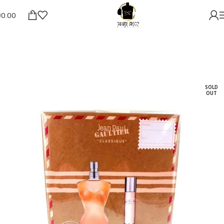
₪
0.00
SOLD
OUT