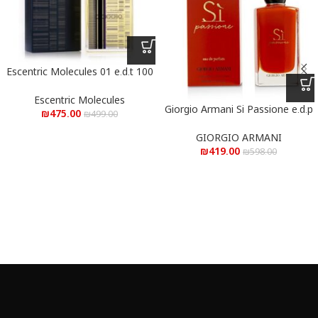
Escentric Molecules 01 e.d.t 100
ml – אסנטריק מולקולה 01 פסים
א.ד.ט 100 מ”ל
Escentric Molecules
Giorgio Armani Si Passione e.d.p
₪
475.00
₪
499.00
100 ml – ג’ורג’ו ארמני סי פסיון א.ד.פ
100 מ”ל
GIORGIO ARMANI
₪
419.00
₪
598.00