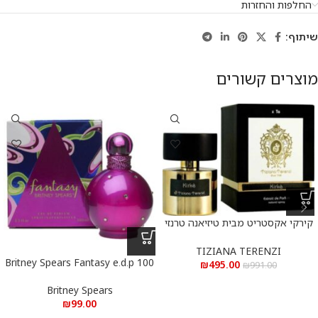
החלפות והחזרות
שיתוף:
מוצרים קשורים
קירקי אקסטריט מבית טיזיאנה טרנזי
א.ד.פ 100 מ”ל Kirke Extrait De
Parfum 100 ml
TIZIANA TERENZI
Britney Spears Fantasy e.d.p 100
₪
495.00
₪
991.00
ml – בריטני ספירס פנטזי א.ד.פ 100
מ”ל
Britney Spears
₪
99.00