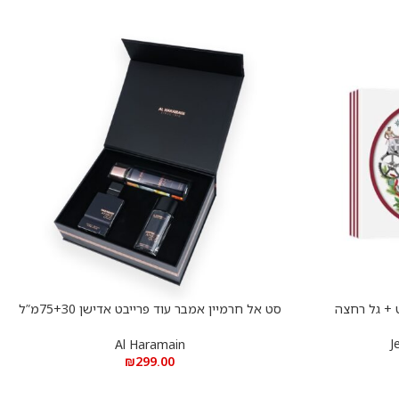
סט אל חרמיין אמבר עוד פרייבט אדישן 75+30מ”ל
הוספה לסל
א.ד.פ +250 מ”ל מיסט
J
Al Haramain
₪
299.00