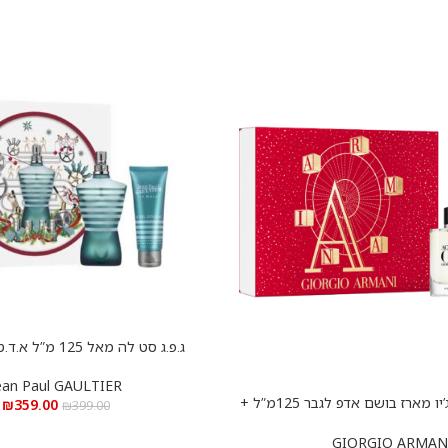
ג.פ.ג סט לה מאל 125 מ”ל א.ד.ט + גל רחצה
הוספה לסל
ean Paul GAULTIER
ארמני אקווה די ג’יו מארז בושם אדפ לגבר 125מ”ל +
₪
359.00
₪
399.00
15מ”ל+ סבון ג’ל לגוף 75 מ”ל – ARMANI AQUA
DI GIO SET EDP
GIORGIO ARMAN