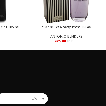
אנטוניו בנדרס קלאב א.ד.ט 100 מ”ל
הוספה לסל
הוספה לסל
ארמאף קלאב דה 
ANTONIO BENDERS
₪
89.00
₪
119.00