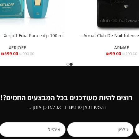
Armaf Club De Nuit Intense e.d.t 105 ml –
100 ml
הוספה לסל
נויט אינטנס א.ד.ט 105 מ”ל
פורה א.ד.פ 100 מ”ל
XERJOFF
ARMAF
₪
599.00
₪
99.00
₪
990.00
₪
199.00
רוצים להיות מעודכנים בכל המבצעים החמים?!
השאירו כאן פרטים ונדאג לעדכן אותך...