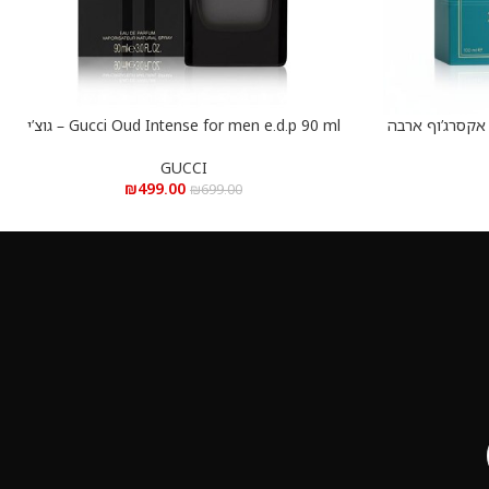
Xerjoff Erba Pura e.d.p  – אקסרג’וף ארבה
Gucci Oud Intense for men e.d.p 90 ml – גוצ’י
הוספה לסל
אינטנס אוד לגבר א.ד.פ 90 מ”ל
GUCCI
₪
499.00
₪
699.00