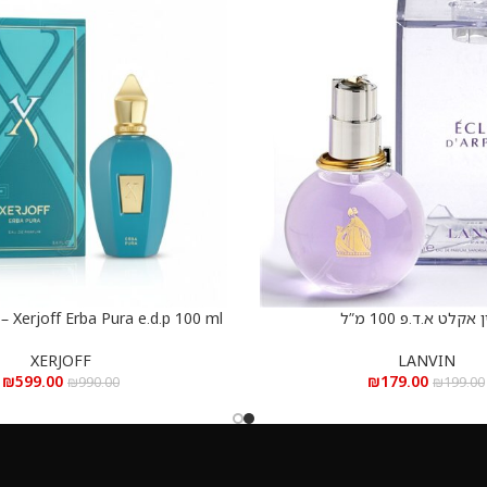
 אקלט א.ד.פ 100 מ”ל
100 ml
הוספה לסל
פורה א.ד.פ 100 מ”ל
LANVIN
XERJOFF
₪
179.00
₪
599.00
₪
199.00
₪
990.00