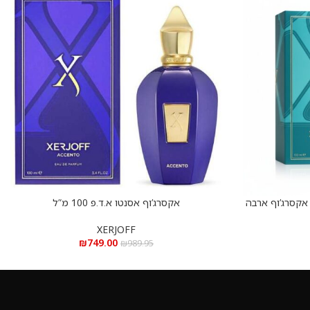
Xerjoff Erba Pura e.d.p  – אקסרג’וף ארבה
אקסרג’וף אסנטו א.ד.פ 100 מ”ל
הוספה לסל
XERJOFF
₪
749.00
₪
989.95