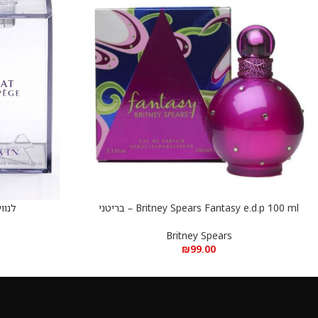
Britney Spears Fantasy e.d.p 100 ml – בריטני
לנווין
הוספה לסל
הוספה לסל
ספירס פנטזי א.ד.פ 100 מ”ל
Britney Spears
₪
99.00