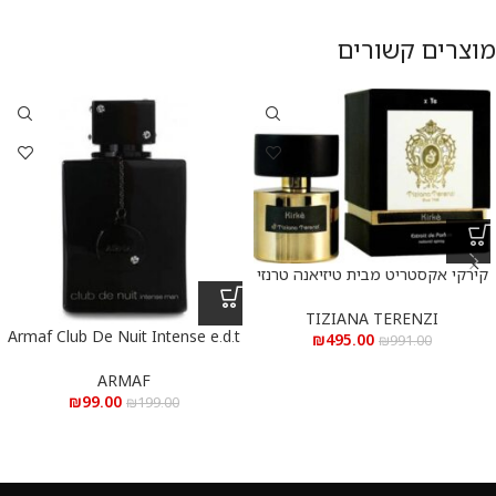
מוצרים קשורים
קירקי אקסטריט מבית טיזיאנה טרנזי
א.ד.פ 100 מ”ל Kirke Extrait De
Parfum 100 ml
TIZIANA TERENZI
Armaf Club De Nuit Intense e.d.t
₪
495.00
₪
991.00
105 ml – ארמאף קלאב דה נויט
אינטנס א.ד.ט 105 מ”ל
ARMAF
₪
99.00
₪
199.00