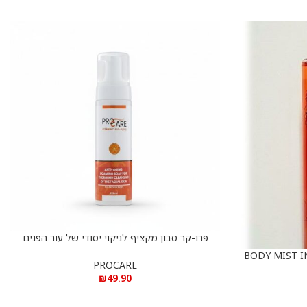
פרו-קר סבון מקציף לניקוי יסודי של עור הפנים
הוספה לסל
250מ”ל – PROCARE ANTI AGING FOAMING
SOAP 250 ML
PROCARE
₪
49.90