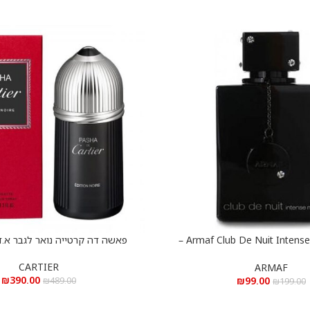
Armaf Club De Nuit Intense e.d.t 105 ml –
פאשה דה קרטייה נואר לגבר א.ד.ט 100 
הוספה לסל
נויט אינטנס א.ד.ט 105 מ”ל
CARTIER
ARMAF
₪
390.00
₪
99.00
₪
489.00
₪
199.00