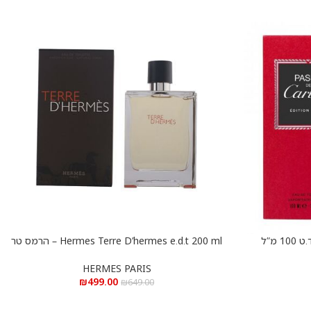
מ”ל
Hermes Terre D’hermes e.d.t 200 ml – הרמס טר
הוספה לסל
דה הרמס א.ד.ט 200 מ”ל
HERMES PARIS
₪
499.00
₪
649.00