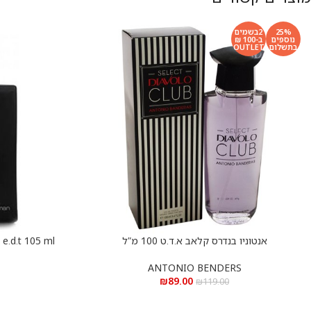
25%
2בשמים
נוספים
ב-100 ₪
בתשלום
OUTLET
אנטוניו בנדרס קלאב א.ד.ט 100 מ”ל
הוספה לסל
הוספה לסל
ארמאף קלאב דה 
ANTONIO BENDERS
₪
89.00
₪
119.00