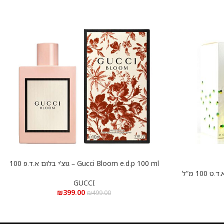
Gucci Bloom e.d.p 100 ml – גוצ’י בלום א.ד.פ 100
הוספה לסל
מ”ל
GUCCI
₪
399.00
₪
499.00