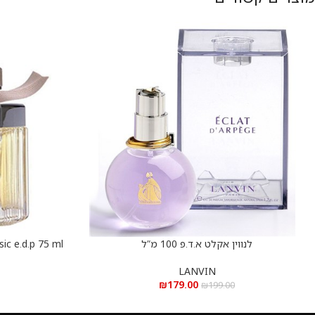
לנווין אקלט א.ד.פ 100 מ”ל
הוספה לסל
הוספה לסל
LANVIN
₪
179.00
₪
199.00