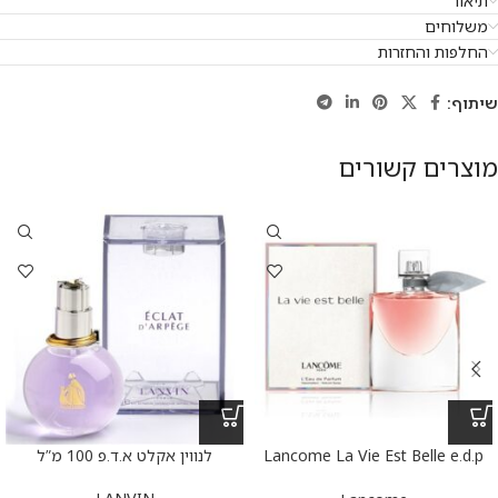
תיאור
משלוחים
החלפות והחזרות
שיתוף:
מוצרים קשורים
Lancome La Vie Est Belle e.d.p
לנווין אקלט א.ד.פ 100 מ”ל
100 ml – לנקום לה ויה בל א.ד.פ
100 מ”ל