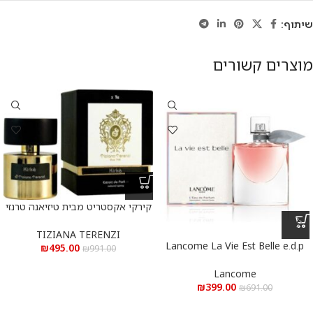
שיתוף:
מוצרים קשורים
קירקי אקסטריט מבית טיזיאנה טרנזי
א.ד.פ 100 מ”ל Kirke Extrait De
Parfum 100 ml
TIZIANA TERENZI
Lancome La Vie Est Belle e.d.p
₪
495.00
₪
991.00
100 ml – לנקום לה ויה בל א.ד.פ
100 מ”ל
Lancome
₪
399.00
₪
691.00