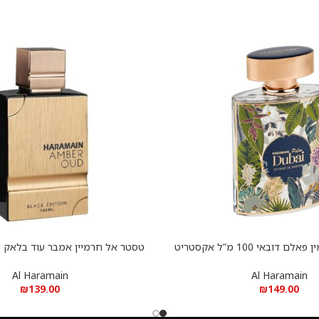
טסטר אל חראמין פאלם דובאי 100 מ”ל אקסטריט
הוספה לסל
א.ד.פ
Al Haramain
Al Haramain
₪
139.00
₪
149.00