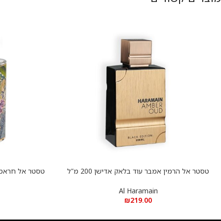
טסטר אל הרמין אמבר עוד בלאק אדישן 200 מ”ל
הוספה לסל
הוספה לסל
א.ד.פ
דה פרפיום HARAMAIN PALM DUBAI, 100ML
Al Haramain
₪
219.00