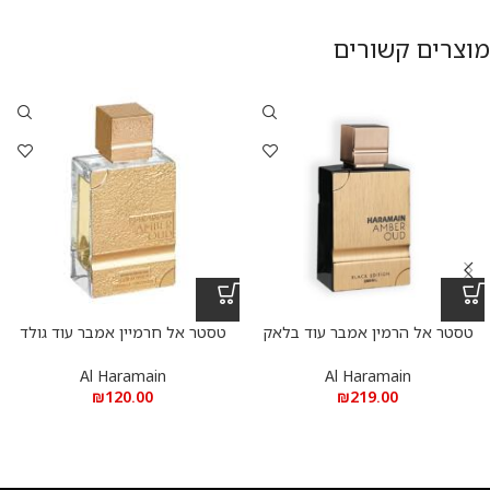
מוצרים קשורים
טסטר אל הרמין אמבר עוד בלאק
טסטר אל חרמיין אמבר עוד גולד
אדישן 200 מ”ל א.ד.פ
999.9 דובאי אדישן 75 מ”ל
אקסטריט דה פרפיום Amber Oud
Al Haramain
Al Haramain
Gold 999.9 Dubai Edition Al
₪
120.00
₪
219.00
Haramain Perfumes