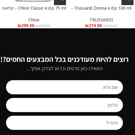
Trussardi Donna e.d.p 100 ml –
Chloe Classic e.d.p 75 ml – קלואה
טרוסרדי דונה א.ד.פ 100 מ”ל
קלאסי א.ד.פ 75 מ”ל
Chloe
TRUSSARDI
₪
299.00
₪
219.00
₪
499.00
₪
299.02
רוצים להיות מעודכנים בכל המבצעים החמים?!
השאירו כאן פרטים ונדאג לעדכן אותך...